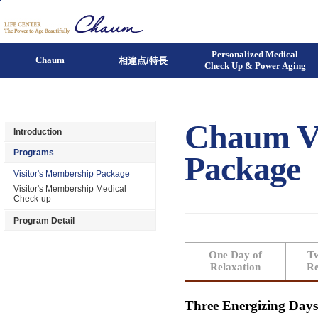
Go to Content
Personalized Medical
Chaum
相違点/特長
Check Up & Power Aging
Chaum Vi
Introduction
Programs
Package
Visitor's Membership Package
Visitor's Membership Medical
Check-up
Program Detail
One Day of
Tw
Relaxation
Re
Three Energizing Days