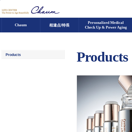
Go to Content
Personalized Medical
Chaum
相違点/特長
Check Up & Power Aging
Products
Products