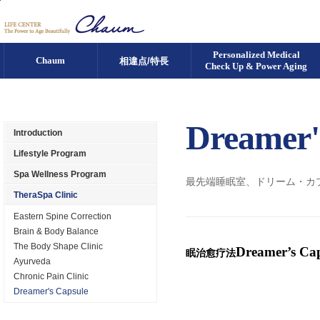
Go to Content
Personalized Medical
Chaum
相違点/特長
Check Up & Power Aging
Dreamer'
Introduction
Lifestyle Program
Spa Wellness Program
最先端睡眠室、ドリーム・カ
TheraSpa Clinic
Eastern Spine Correction
Brain & Body Balance
The Body Shape Clinic
Dreamer’s Ca
眠治愈疗法
Ayurveda
Chronic Pain Clinic
Dreamer's Capsule